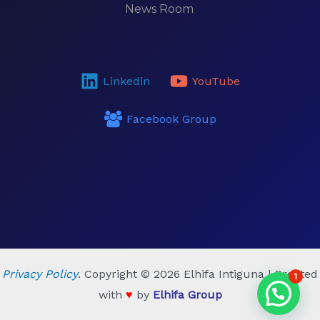
News Room
Linkedin
YouTube
Facebook Group
Privacy Policy
. Copyright © 2026 Elhifa Intiguna | Created
1
with
♥
by
Elhifa Group