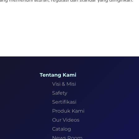
 yang memenuhi aturan, regulasi dan standar yang diinginkan.
Tentang Kami
Visi & Misi
Safety
Sertifikasi
Produk Kami
Our Videos
Catalog
News Room