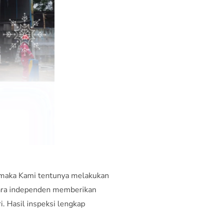
Proses
 maka Kami tentunya melakukan
cara independen memberikan
i. Hasil inspeksi lengkap