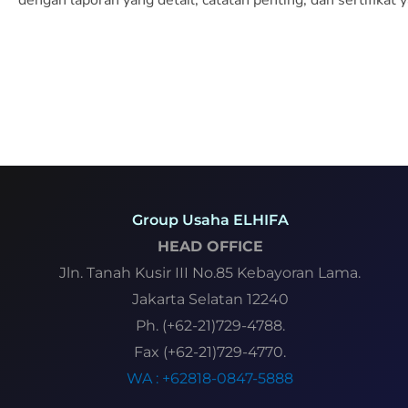
dengan laporan yang detail, catatan penting, dan sertifikat
Group Usaha ELHIFA
HEAD OFFICE
Jln. Tanah Kusir III No.85 Kebayoran Lama.
Jakarta Selatan 12240
Ph. (+62-21)729-4788.
Fax (+62-21)729-4770.
WA : +62818-0847-5888