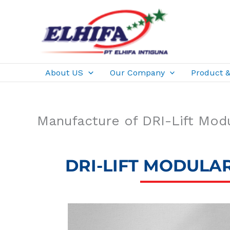
Skip
to
content
About US
Our Company
Product &
Manufacture of DRI-Lift Mod
DRI-LIFT MODULA