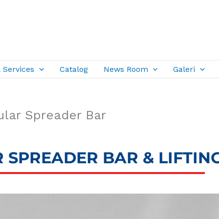
 Services
Catalog
News Room
Galeri
ular Spreader Bar
R SPREADER BAR & LIFTIN