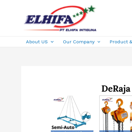
Skip
to
content
About US
Our Company
Product &