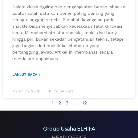
Dalam dunia rigging dan pengangkatan beban, shackle
adalah salah satu komponen paling penting yang
sering dianggap sepele. Padahal, kegagalan pada
shackle bisa menyebabkan kecelakaan fatal di lokasi
kerja. Memahami struktur shackle, mulai dari body
hingga pin, bukan sekadar pengetahuan teknis, tetapi
juga bagian dari praktik keselamatan yang
bertanggung jawab. Artikel ini membahas secara
mendalam bagaimana
LANJUT BACA »
March 25, 2026
No Comments
1
2
3
…
12
Group Usaha ELHIFA
HEAD OFFICE