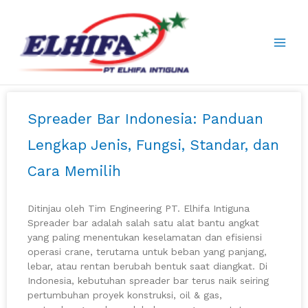
Skip
to
content
P
P
P
P
Spreader Bar Indonesia: Panduan
a
a
a
a
g
g
g
g
Lengkap Jenis, Fungsi, Standar, dan
e
e
e
e
Cara Memilih
Ditinjau oleh Tim Engineering PT. Elhifa Intiguna
Spreader bar adalah salah satu alat bantu angkat
yang paling menentukan keselamatan dan efisiensi
operasi crane, terutama untuk beban yang panjang,
lebar, atau rentan berubah bentuk saat diangkat. Di
Indonesia, kebutuhan spreader bar terus naik seiring
pertumbuhan proyek konstruksi, oil & gas,