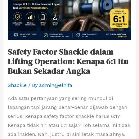
Operation:
Kenapa
6:1
Itu
Bukan
Safety Factor Shackle dalam
Sekadar
Lifting Operation: Kenapa 6:1 Itu
Angka
Bukan Sekadar Angka
Shackle
/ By
admin@elhifa
Ada satu pertanyaan yang sering muncul di
lapangan tapi jarang benar-benar dijawab dengan
serius: kenapa safety factor shackle harus 6:1?
Kenapa tidak 4:1 atau 5:1 saja? Toh selama ini tidak
ada insiden. Nah, justru di sini letak masalahnya.