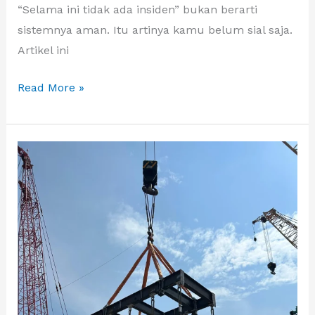
“Selama ini tidak ada insiden” bukan berarti
sistemnya aman. Itu artinya kamu belum sial saja.
Artikel ini
Read More »
Proof
Load
Test
Spreader
Frame
Kapasitas
Tinggi
(>50
Ton)