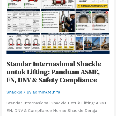
Shackle
untuk
Lifting:
Panduan
ASME,
EN,
DNV
&
Standar Internasional Shackle
Safety
untuk Lifting: Panduan ASME,
Compliance
EN, DNV & Safety Compliance
Shackle
/ By
admin@elhifa
Standar Internasional Shackle untuk Lifting: ASME,
EN, DNV & Compliance Home› Shackle Deraja