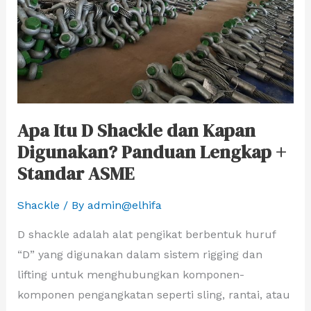
Kapan
Digunakan?
Panduan
Lengkap
+
Standar
Apa Itu D Shackle dan Kapan
ASME
Digunakan? Panduan Lengkap +
Standar ASME
Shackle
/ By
admin@elhifa
D shackle adalah alat pengikat berbentuk huruf
“D” yang digunakan dalam sistem rigging dan
lifting untuk menghubungkan komponen-
komponen pengangkatan seperti sling, rantai, atau