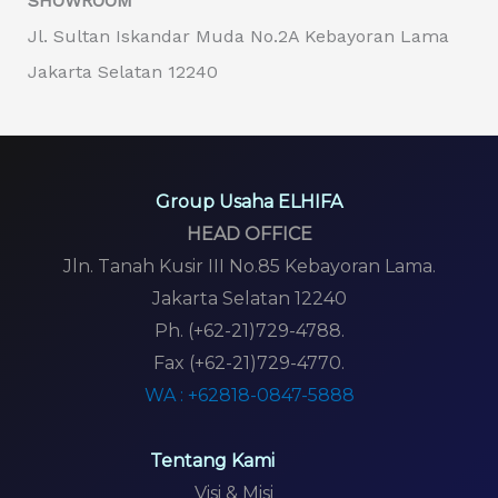
SHOWROOM
Jl. Sultan Iskandar Muda No.2A Kebayoran Lama
Jakarta Selatan 12240
Group Usaha ELHIFA
HEAD OFFICE
Jln. Tanah Kusir III No.85 Kebayoran Lama.
Jakarta Selatan 12240
Ph. (+62-21)729-4788.
Fax (+62-21)729-4770.
WA : +62818-0847-5888
Tentang Kami
Visi & Misi