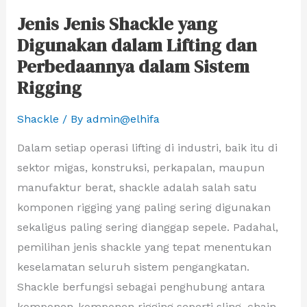
Perbedaannya
Jenis Jenis Shackle yang
dalam
Digunakan dalam Lifting dan
Sistem
Perbedaannya dalam Sistem
Rigging
Rigging
Shackle
/ By
admin@elhifa
Dalam setiap operasi lifting di industri, baik itu di
sektor migas, konstruksi, perkapalan, maupun
manufaktur berat, shackle adalah salah satu
komponen rigging yang paling sering digunakan
sekaligus paling sering dianggap sepele. Padahal,
pemilihan jenis shackle yang tepat menentukan
keselamatan seluruh sistem pengangkatan.
Shackle berfungsi sebagai penghubung antara
komponen-komponen rigging seperti sling, chain,