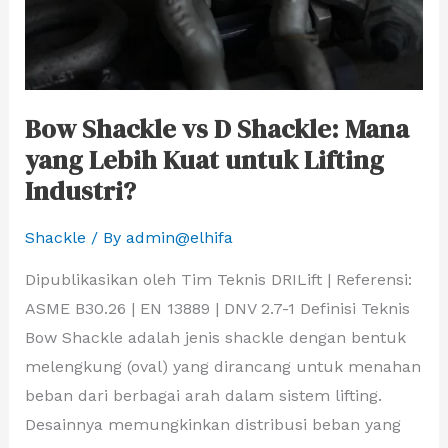
yang
Lebih
Kuat
untuk
Bow Shackle vs D Shackle: Mana
Lifting
yang Lebih Kuat untuk Lifting
Industri?
Industri?
Shackle
/ By
admin@elhifa
Dipublikasikan oleh Tim Teknis DRILift | Referensi:
ASME B30.26 | EN 13889 | DNV 2.7-1 Definisi Teknis
Bow Shackle adalah jenis shackle dengan bentuk
melengkung (oval) yang dirancang untuk menahan
beban dari berbagai arah dalam sistem lifting.
Desainnya memungkinkan distribusi beban yang