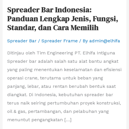
Spreader Bar Indonesia:
Spreader
Panduan Lengkap Jenis, Fungsi,
Bar
Standar, dan Cara Memilih
Indonesia:
Panduan
Spreader Bar / Spreader Frame
/ By
admin@elhifa
Lengkap
Jenis,
Ditinjau oleh Tim Engineering PT. Elhifa Intiguna
Fungsi,
Spreader bar adalah salah satu alat bantu angkat
Standar,
yang paling menentukan keselamatan dan efisiensi
dan
operasi crane, terutama untuk beban yang
Cara
panjang, lebar, atau rentan berubah bentuk saat
Memilih
diangkat. Di Indonesia, kebutuhan spreader bar
terus naik seiring pertumbuhan proyek konstruksi,
oil & gas, pertambangan, dan pelabuhan yang
menuntut pengangkatan […]